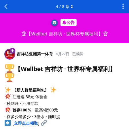
4
/
8
条
公告
🏆【Wellbet 吉祥坊 · 世界杯专属福利】🏆
吉祥坊亚洲第一体育
6月27日
已编辑
【Wellbet 吉祥坊 · 世界杯专属福利】
【
新人群星福利包
】
注册送 38元 体验金
· 秒到账 · 不用存款
首存100％
· 最高领500元
· 存多少送多少 · 3倍水 · 随时提
[
立即点击领取
]