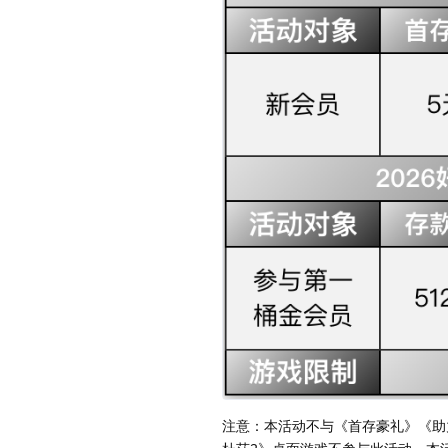
注意：本活动不与《首存豪礼》《助