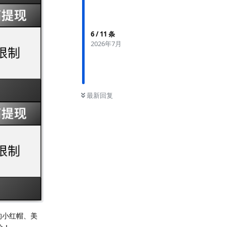
6
/
11
条
2026年7月
最新回复
的小红帽、美