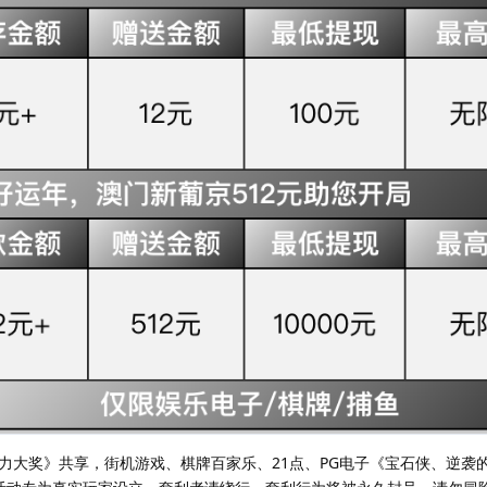
力大奖》共享，街机游戏、棋牌百家乐、21点、PG电子《宝石侠、逆袭