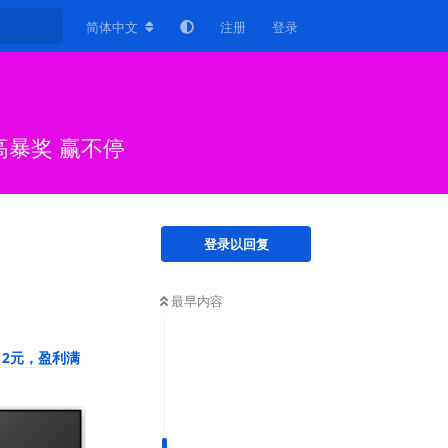
简体中文
注册
登录
高暴奖 赢不停
登录以回复
最早内容
12元，盈利满