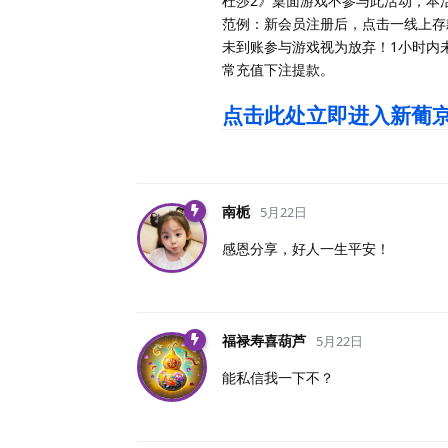
杜莎2》桌面游戏不参与此活动，本
范例：新会员注册后，点击一线上存
未到账参与游戏视为放弃！1小时内未
常充值下注提款。
点击此处立即进入新葡京
南栀
5月22日
感恩分享，好人一生平安！
福禄寿喜葫芦
5月22日
能私信我一下不？