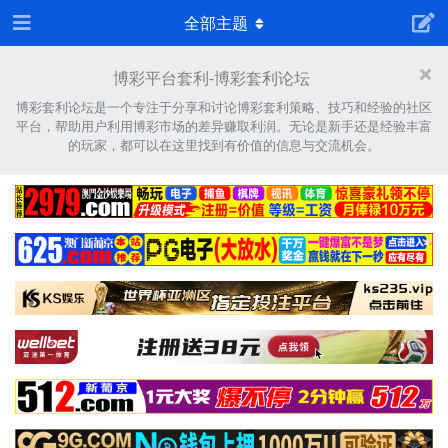
全部主题
博彩平台套利-博彩套利论坛
博彩套利论坛是一个专注于分享和讨论博彩套利策略、技巧和经验的社区
平台，帮助用户利用博彩市场的差异赚取利润。无论是新手还是经验丰富
的玩家，都可以在这里找到有价值的信息与交流机会。